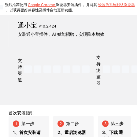
强烈推荐使用
Google Chrome
浏览器安装插件， 并将其
设置为系统默认浏览器
， 以获得更好兼容性及插件自动更新功能。
通小宝
v10.2.424
安装通小宝插件，AI 赋能招聘，实现降本增效
支
支
持
持
浏
渠
览
道
器
首次安装指引
第一步
第二步
第三步
1
2
3
1、首次安装请
2、重启浏览器
3、下载 通