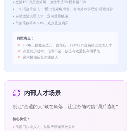
• 盘活150万历史简历，激活率从5%提升至35%
• 一句话全库搜人："懂白色家电研发、有海外市场经验"秒级推荐
• 自动激活沉睡人才，定向批量触达
• 外部采购降本50%，减少重复购买
典型痛点：
HR每天仅能筛选几十份简历，耗时耗力且易错过优质人才
存量简历过时、信息不全，缺乏有效重复利用手段
需求模糊反复沟通确认
内部人才场景
别让"合适的人"藏在角落，让业务随时能"调兵遣将"
核心价值：
• 跨部门快速找人，从数天缩短至数分钟