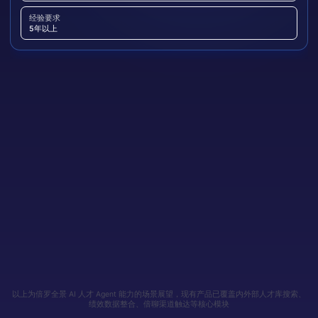
高 · Q1内到岗
搜索覆盖：内部 HRBPs 系统 · 存量简历库 · 领英 · 脉脉渠道库 · 历史面试记
AI 提炼绩优特征：
技术深度强（图像算法+芯片底层）、跨团队推动力高、
录
快速收敛不确定性
经验要求
5年以上
匹配候选人
多维对比
自动触达
· 生成对比报告
· 倍聊自动沟通
· 2内部+5外部
已完成
已完成
已完成
6
5
7
维度
内部·影像
内部·芯片
半导体架构
陈
王
外
3位无联系方式候选人自动定位触达
成功获取
2 份
最新简历
内部候选 · 2位
综合匹配度
92%
87%
89%
影像团队 · 资深工程师
+5 份额外主动投递 via 倍聊
陈
匹配
92%
A级绩效
绩效表现
A · 连续3年
A · 1年
外部未知
全流程已完成 · 7 步工作流共耗时 < 2分钟，输出完整候选人报告
芯片预研组 · 主任工程师
王
芯片领域深度
扎实基础
专项经验
10年专精
匹配
87%
A级绩效
转岗/入职风险
低
低
中（需谈）
到岗周期
1周内
2周内
1~2个月
外部候选 · 5位
某知名半导体公司 · 芯片架构师
1
已有简历
Agent 综合结论：
优先推荐「内部·影像资深工程师」——绩效最优、芯
前大厂影像芯片 ISP 负责人
2
已有简历
片基础扎实、转岗风险低；「半导体架构师」作为外部首选，技术最全
面，建议并行推进触达。
海外顶尖高校 · 在读博士
3
待触达
竞品公司 · 资深算法工程师
4
待触达
独立顾问 · 10年芯片设计经验
5
待触达
以上为倍罗全景 AI 人才 Agent 能力的场景展望，现有产品已覆盖内外部人才库搜索、
绩效数据整合、倍聊渠道触达等核心模块