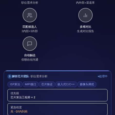
职位需求分析
内外部+渠道库
匹配候选人
多维对比
2内部+5外部
生成对比报告
自动触达
倍聊自动沟通
全库并行搜索
· 内外部+渠道库
处理中
4
定位影像团队
读取绩效记录
解析芯片团队
· 组织架构扫描
· 分析绩优画像
· 职位需求分析
已完成
已完成
已完成
3
2
1
23
312
ISP算法
MIPI接口
芯片验证
嵌入式C/C++
摄像头调优
影像团队 · 现任负责人：
陈某某
入职时间：
2023年3月
，任职至今
A
连续3年
内部员工命中
外部简历命中
绩效等级
保持A级
新芯片团队：
归属硬件部
，缺口 3 人
优先级
芯片算法工程师 × 2
58
393
12+
98分
渠道库命中
全库总命中
跨部门协作项目
综合评估
紧急程度