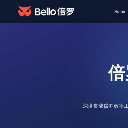
Home
Foundation · Data
Products
& Services
From talent data to smart
Talent Acquisi
hiring decisions—one
10x efficiency 
platform for AI-powered
talent solutions.
Quality · Data
倍
AI Engine
Smart recruitme
深度集成倍罗效率工