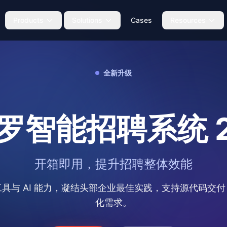
Products
Solutions
Cases
Resources
Solutions Overview
Documentat
Screening · Interview
Overview, methodology &
全新升级
comparison
Blog
tion Tools
Interview Assistant
AI Intervie
boost
Professional interviews
Efficiency-First
Self-Evaluat
50-500, quick wins
Activation · Talent
罗智能招聘系统 2
Panorama Talent Pool
Infrastructure-First
nt brain
Smart talent platform
500+ employees, data sovereignty
开箱即用，提升招聘整体效能
Special Scenarios
Headhunter / RPO / Campus
具与 AI 能力，凝结头部企业最佳实践，支持源代码交
Internal Mobility Solution
化需求。
AI two-way matching + closed-
loop workflow